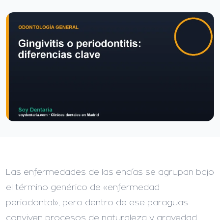
Las enfermedades de las encías se agrupan bajo
el término genérico de «enfermedad
periodontal», pero dentro de ese paraguas
conviven procesos de naturaleza y gravedad