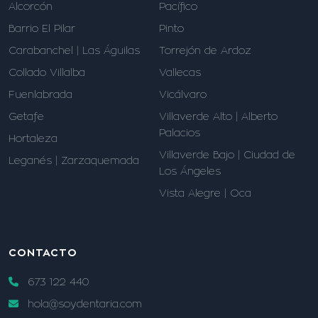
Alcorcón
Pacífico
Barrio El Pilar
Pinto
Carabanchel | Las Águilas
Torrejón de Ardoz
Collado Villalba
Vallecas
Fuenlabrada
Vicálvaro
Getafe
Villaverde Alto | Alberto
Palacios
Hortaleza
Villaverde Bajo | Ciudad de
Leganés | Zarzaquemada
Los Ángeles
Vista Alegre | Oca
CONTACTO
673 122 440
hola@soydentaria.com