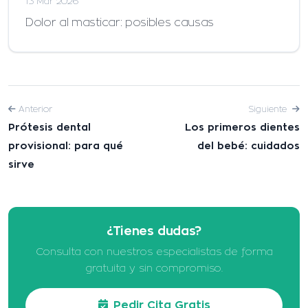
13 Mar 2026
Dolor al masticar: posibles causas
Anterior
Siguiente
Prótesis dental
Los primeros dientes
provisional: para qué
del bebé: cuidados
sirve
¿Tienes dudas?
Consulta con nuestros especialistas de forma
gratuita y sin compromiso.
Pedir Cita Gratis