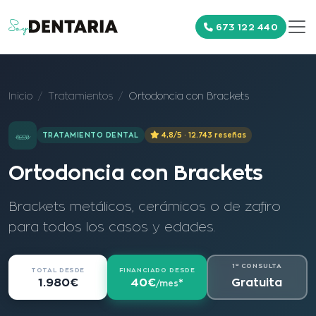
673 122 440
Inicio
Tratamientos
Ortodoncia con Brackets
TRATAMIENTO DENTAL
4,8/5 · 12.743 reseñas
Ortodoncia con Brackets
Brackets metálicos, cerámicos o de zafiro
para todos los casos y edades.
1ª CONSULTA
TOTAL DESDE
FINANCIADO DESDE
Gratuita
1.980€
40€
*
/mes