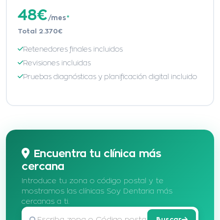
48€
/mes
*
Total 2.370€
Retenedores finales incluidos
Revisiones incluidas
Pruebas diagnósticas y planificación digital incluido
Encuentra tu clínica más
cercana
Introduce tu zona o código postal y te
mostramos las clínicas Soy Dentaria más
cercanas a ti.
Buscar