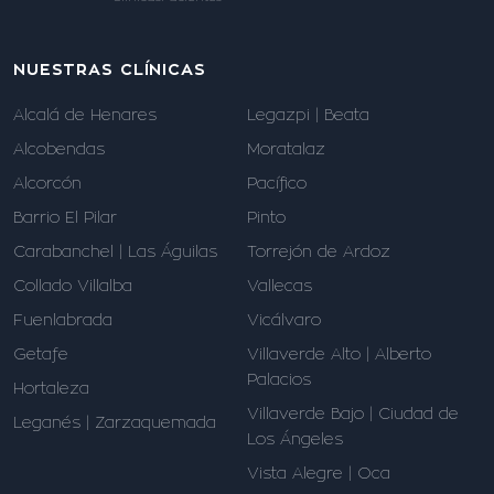
NUESTRAS CLÍNICAS
Alcalá de Henares
Legazpi | Beata
Alcobendas
Moratalaz
Alcorcón
Pacífico
Barrio El Pilar
Pinto
Carabanchel | Las Águilas
Torrejón de Ardoz
Collado Villalba
Vallecas
Fuenlabrada
Vicálvaro
Getafe
Villaverde Alto | Alberto
Palacios
Hortaleza
Villaverde Bajo | Ciudad de
Leganés | Zarzaquemada
Los Ángeles
Vista Alegre | Oca