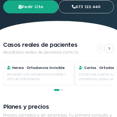
Pedir Cita
673 122 440
Casos reales de pacientes
Resultados reales de personas como tú
Nerea · Ortodoncia Invisible
Carlos · Ortodon
Alinación con ortodoncia invisible 1
Carlos nos cuenta su 
año de tratamiento.
ortodoncia clásica en 
Planes y precios
Precios cerrados y sin sorpresas. Tu primera consulta y