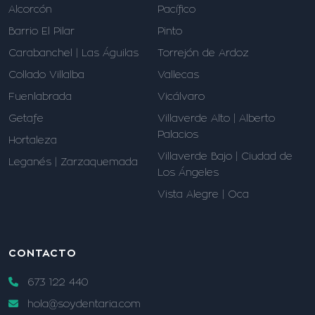
Alcorcón
Pacífico
Barrio El Pilar
Pinto
Carabanchel | Las Águilas
Torrejón de Ardoz
Collado Villalba
Vallecas
Fuenlabrada
Vicálvaro
Getafe
Villaverde Alto | Alberto
Palacios
Hortaleza
Villaverde Bajo | Ciudad de
Leganés | Zarzaquemada
Los Ángeles
Vista Alegre | Oca
CONTACTO
673 122 440
hola@soydentaria.com