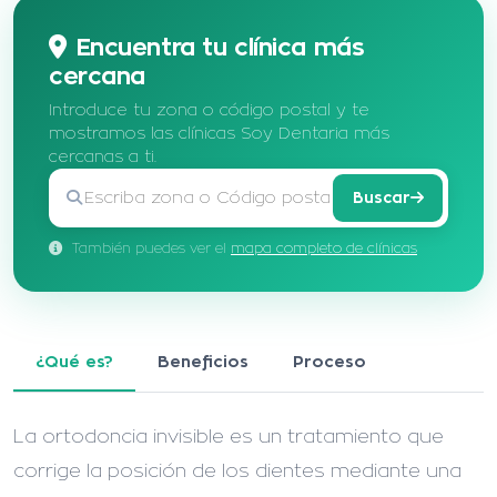
Encuentra tu clínica más
cercana
Introduce tu zona o código postal y te
mostramos las clínicas Soy Dentaria más
cercanas a ti.
Buscar
También puedes ver el
mapa completo de clínicas
¿Qué es?
Beneficios
Proceso
La ortodoncia invisible es un tratamiento que
corrige la posición de los dientes mediante una