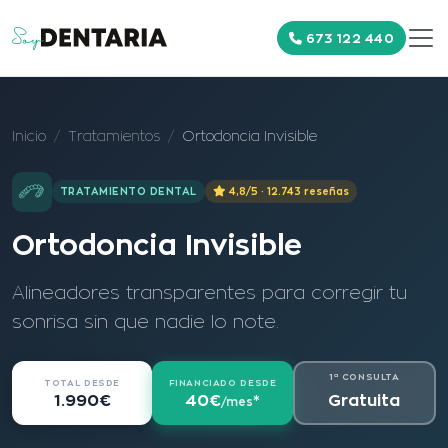
673 122 440
Inicio
Tratamientos
Ortodoncia Invisible
TRATAMIENTO DENTAL
4,8/5 · 12.743 reseñas
Ortodoncia Invisible
Alineadores transparentes para corregir tu
sonrisa sin que nadie lo note.
1ª CONSULTA
TOTAL DESDE
FINANCIADO DESDE
Gratuita
1.990€
40€
*
/mes