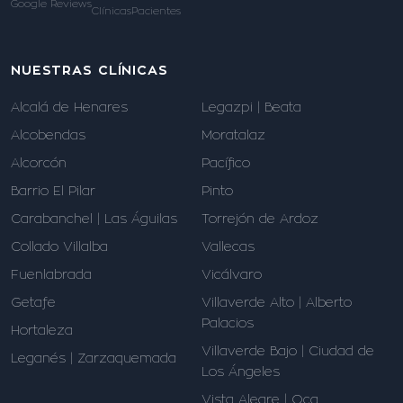
Google Reviews
Clínicas
Pacientes
NUESTRAS CLÍNICAS
Alcalá de Henares
Legazpi | Beata
Alcobendas
Moratalaz
Alcorcón
Pacífico
Barrio El Pilar
Pinto
Carabanchel | Las Águilas
Torrejón de Ardoz
Collado Villalba
Vallecas
Fuenlabrada
Vicálvaro
Getafe
Villaverde Alto | Alberto
Palacios
Hortaleza
Villaverde Bajo | Ciudad de
Leganés | Zarzaquemada
Los Ángeles
Vista Alegre | Oca