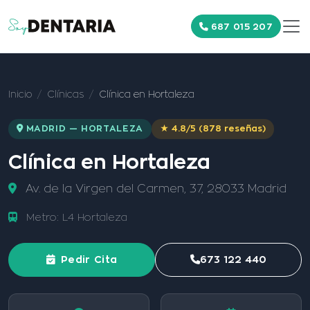
687 015 207
Inicio
Clínicas
Clínica en Hortaleza
MADRID — HORTALEZA
★ 4.8/5 (878 reseñas)
Clínica en Hortaleza
Av. de la Virgen del Carmen, 37, 28033 Madrid
Metro: L4 Hortaleza
Pedir Cita
673 122 440