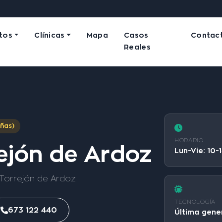
tos
Clínicas
Mapa
Casos
Contac
Reales
eñas)
HORARIO
rejón de Ardoz
Lun-Vie: 10-1
0 Torrejón de Ardoz
TECNOLOGÍA
673 122 440
Última gene