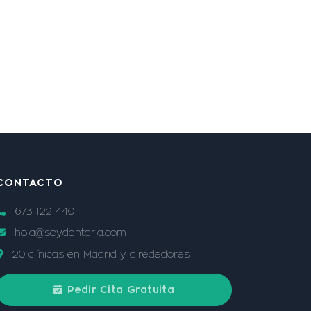
CONTACTO
673 122 440
hola@soydentaria.com
20 clínicas en Madrid y alrededores
Pedir Cita Gratuita