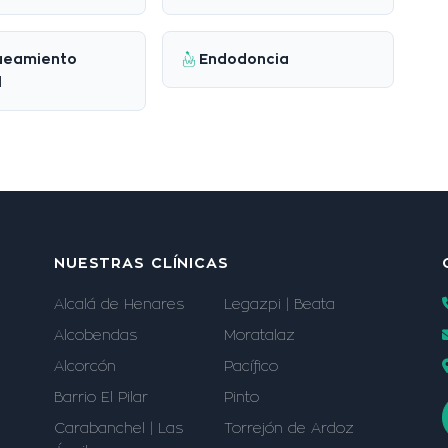
ueamiento
Endodoncia
l
NUESTRAS CLÍNICAS
Alcalá de Henares
Legazpi | Beata
Alcobendas
Moratalaz
Alcorcón
Pacífico
Barrio El Pilar
Pinto
Carabanchel | Las
Torrejón de Ardoz