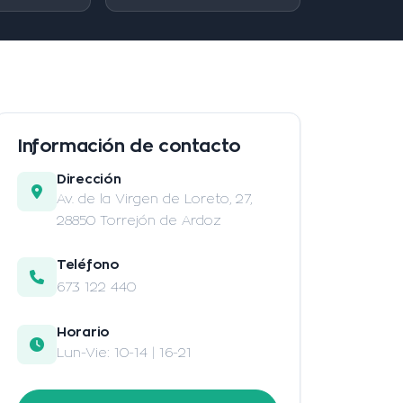
Información de contacto
Dirección
Av. de la Virgen de Loreto, 27,
28850 Torrejón de Ardoz
Teléfono
673 122 440
Horario
Lun-Vie: 10-14 | 16-21