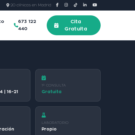
20 clínicas en Madrid
to
673 122
Cita
440
Gratuita
1ª CONSULTA
4 | 16-21
Gratuita
LABORATORIO
ración
Propio