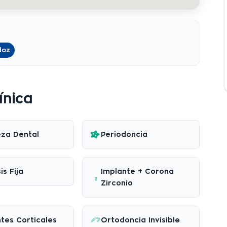
doz
ínica
eza Dental
Periodoncia
is Fija
Implante + Corona
Zirconio
tes Corticales
Ortodoncia Invisible