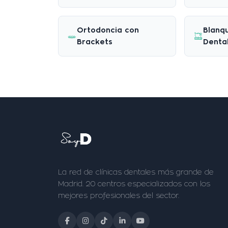
Ortodoncia con
Blanq
Brackets
Denta
La red de clínicas dentales más grande de
Madrid. 20 centros especializados con los
mejores profesionales del sector.