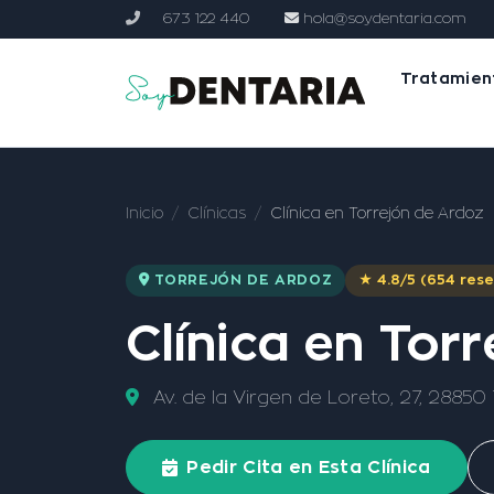
673 122 440
hola@soydentaria.com
Tratamien
Inicio
Clínicas
Clínica en Torrejón de Ardoz
TORREJÓN DE ARDOZ
★ 4.8/5 (654 res
Clínica en Tor
Av. de la Virgen de Loreto, 27, 2885
Pedir Cita en Esta Clínica