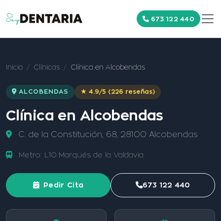
673 122 440
Inicio
Clínicas
Clínica en Alcobendas
ALCOBENDAS
★ 4.9/5 (226 reseñas)
Clínica en Alcobendas
C. de la Constitución, 68, 28100 Alcobendas
Metro: L10 Marqués de la Valdavia
Pedir Cita
673 122 440