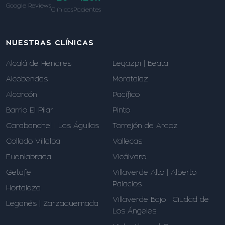
Google Reviews
Clínicas
Pacientes
NUESTRAS CLÍNICAS
Alcalá de Henares
Legazpi | Beata
Alcobendas
Moratalaz
Alcorcón
Pacífico
Barrio El Pilar
Pinto
Carabanchel | Las Águilas
Torrejón de Ardoz
Collado Villalba
Vallecas
Fuenlabrada
Vicálvaro
Getafe
Villaverde Alto | Alberto
Palacios
Hortaleza
Villaverde Bajo | Ciudad de
Leganés | Zarzaquemada
Los Ángeles