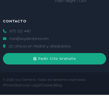
Vista Alegre | Oca
CONTACTO
673 122 440
hola@soydentaria.com
20 clínicas en Madrid y alrededores
Pedir Cita Gratuita
© 2026 Soy Dentaria. Todos los derechos reservados.
Privacidad
Aviso Legal
Cookies
Blog