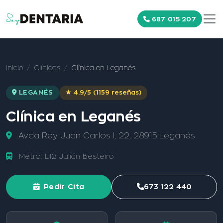
687 015 207
Inicio
Clínicas
Clínica en Leganés
LEGANÉS
★ 4.9/5 (1159 reseñas)
Clínica en Leganés
Avda Rey Juan Carlos I, 22, 28915 Leganés
Metro: L12 Julián Besteiro
Pedir Cita
673 122 440