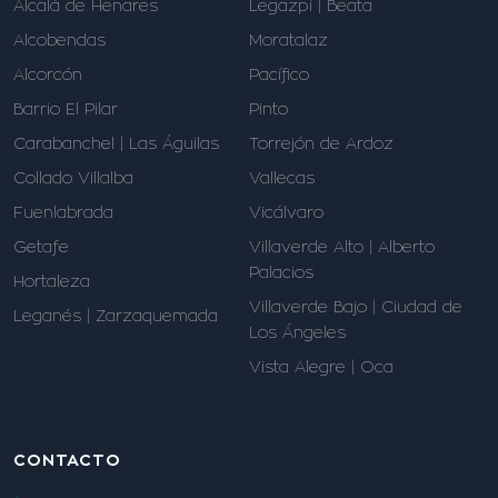
Alcalá de Henares
Legazpi | Beata
Alcobendas
Moratalaz
Alcorcón
Pacífico
Barrio El Pilar
Pinto
Carabanchel | Las Águilas
Torrejón de Ardoz
Collado Villalba
Vallecas
Fuenlabrada
Vicálvaro
Getafe
Villaverde Alto | Alberto
Palacios
Hortaleza
Villaverde Bajo | Ciudad de
Leganés | Zarzaquemada
Los Ángeles
Vista Alegre | Oca
CONTACTO