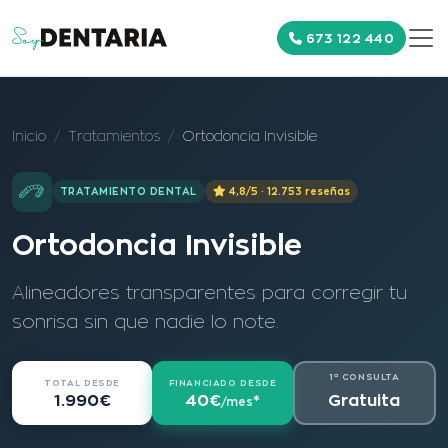
673 122 440
Inicio
Tratamientos
Ortodoncia Invisible
TRATAMIENTO DENTAL
4,8/5 · 12.753 reseñas
Ortodoncia Invisible
Alineadores transparentes para corregir tu
sonrisa sin que nadie lo note.
1ª CONSULTA
TOTAL DESDE
FINANCIADO DESDE
Gratuita
1.990€
40€
*
/mes