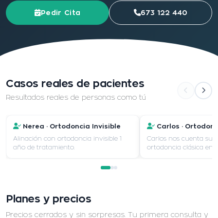
Pedir Cita
673 122 440
Casos reales de pacientes
Resultados reales de personas como tú
Nerea · Ortodoncia Invisible
Carlos · Ortodon
Alinación con ortodoncia invisible 1
Carlos nos cuenta su 
año de tratamiento.
ortodoncia clásica en 
Planes y precios
Precios cerrados y sin sorpresas. Tu primera consulta y