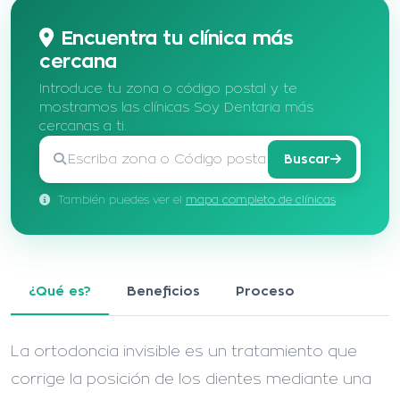
Encuentra tu clínica más
cercana
Introduce tu zona o código postal y te
mostramos las clínicas Soy Dentaria más
cercanas a ti.
Buscar
También puedes ver el
mapa completo de clínicas
¿Qué es?
Beneficios
Proceso
La ortodoncia invisible es un tratamiento que
corrige la posición de los dientes mediante una