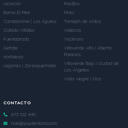
Alcorcón
Pacífico
Barrio El Pilar
Pinto
Carabanchel | Las Águilas
Torrejón de Ardoz
Collado Villalba
Vallecas
Fuenlabrada
Vicálvaro
Getafe
Villaverde Alto | Alberto
Palacios
Hortaleza
Villaverde Bajo | Ciudad de
Leganés | Zarzaquemada
Los Ángeles
Vista Alegre | Oca
CONTACTO
673 122 440
hola@soydentaria.com