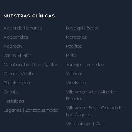
NUESTRAS CLÍNICAS
Alcalá de Henares
Legazpi | Beata
Alcobendas
Moratalaz
Alcorcón
Pacífico
Barrio El Pilar
Pinto
Carabanchel | Las Águilas
Torrejón de Ardoz
Collado Villalba
Vallecas
Fuenlabrada
Vicálvaro
Getafe
Villaverde Alto | Alberto
Palacios
Hortaleza
Villaverde Bajo | Ciudad de
Leganés | Zarzaquemada
Los Ángeles
Vista Alegre | Oca