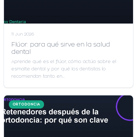
11 Jun 2026
Flúor: para qué sirve en la salud
dental
Aprende qué es el flúor, cómo actúa sobre el
esmalte dental y por qué los dentistas lo
recomiendan tanto en…
ORTODONCIA