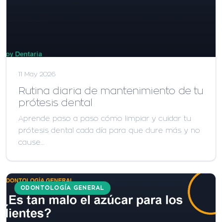
11 May 2026
Rutina diaria de mantenimiento de tu
prótesis dental
Aprende paso a paso cómo limpiar y cuidar tu
prótesis dental cada día para que dure más y no
cause…
ODONTOLOGÍA GENERAL