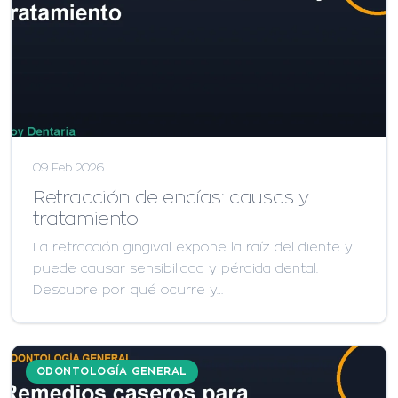
09 Feb 2026
Retracción de encías: causas y
tratamiento
La retracción gingival expone la raíz del diente y
puede causar sensibilidad y pérdida dental.
Descubre por qué ocurre y…
ODONTOLOGÍA GENERAL