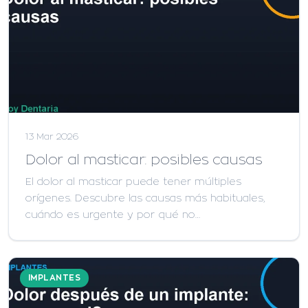
13 Mar 2026
Dolor al masticar: posibles causas
El dolor al masticar puede tener múltiples
orígenes. Descubre las causas más habituales,
cuándo es urgente y por qué no…
IMPLANTES