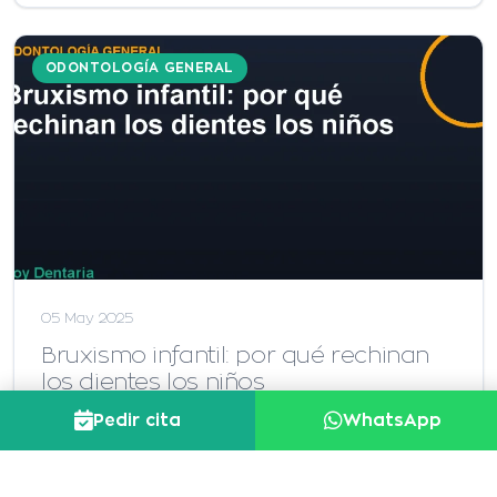
ODONTOLOGÍA GENERAL
05 May 2025
Bruxismo infantil: por qué rechinan
los dientes los niños
El bruxismo infantil es más frecuente de lo que
Pedir cita
WhatsApp
parece. Descubre por qué ocurre, cómo
detectarlo y cuándo debes llevar…