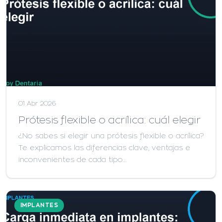
01 Abr 2026
Prótesis flexible o acrílica: cuál elegir
¿No sabes si elegir una prótesis flexible o acrílica?
Te explicamos las diferencias clave, ventajas e
inconvenientes de cada tipo…
IMPLANTES