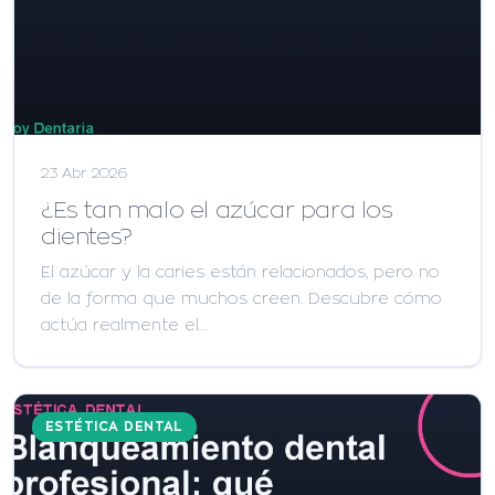
23 Abr 2026
¿Es tan malo el azúcar para los
dientes?
El azúcar y la caries están relacionados, pero no
de la forma que muchos creen. Descubre cómo
actúa realmente el…
ESTÉTICA DENTAL