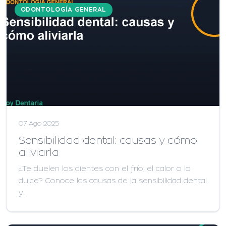
ODONTOLOGÍA GENERAL
07 Ago 2025
Sensibilidad dental: causas y cómo
aliviarla
¿Te duelen los dientes con el frío, el calor o lo
dulce? Conoce las causas de la sensibilidad dental
y…