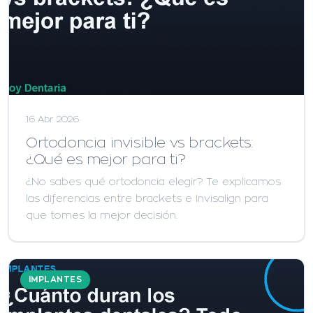
16 Abr 2026
Ortodoncia invisible vs brackets:
¿Qué es mejor para ti?
¿No sabes qué ortodoncia elegir? Te explicamos
las diferencias entre brackets e Invisalign para
que tomes la mejor decisión.
IMPLANTES