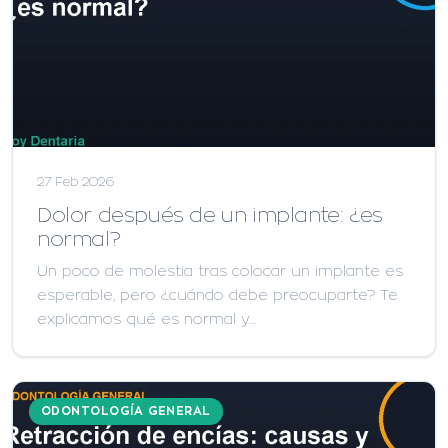
27 Feb 2026
Dolor después de un implante: ¿es
normal?
Un poco de molestia tras colocar un implante es
esperable, pero ¿cuándo debe preocuparte? Te
explicamos qué es normal y…
ODONTOLOGÍA GENERAL