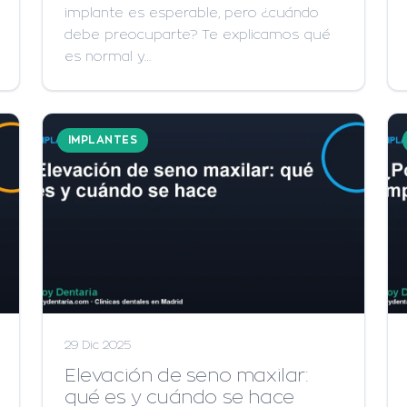
implante es esperable, pero ¿cuándo
debe preocuparte? Te explicamos qué
es normal y…
IMPLANTES
29 Dic 2025
Elevación de seno maxilar:
qué es y cuándo se hace