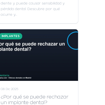
diente y puede causar sensibilidad y
pérdida dental. Descubre por qué
ocurre y…
IMPLANTES
08 Dic 2025
¿Por qué se puede rechazar
un implante dental?