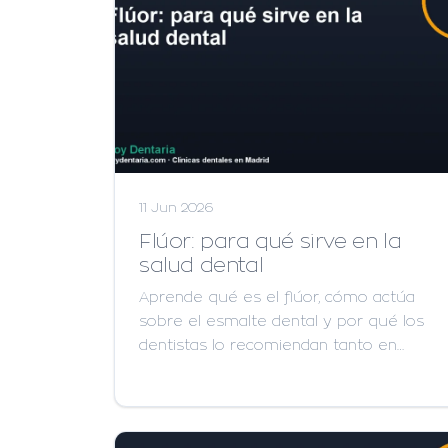
11 Jun 2026
Flúor: para qué sirve en la
salud dental
Aprende qué es el flúor, cómo actúa
sobre el esmalte dental y por qué los
dentistas lo recomiendan tanto en…