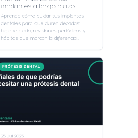
implantes a largo plazo
Aprende cómo cuidar tus implantes
dentales para que duren décadas:
higiene diaria, revisiones periódicas y
hábitos que marcan la diferencia…
PRÓTESIS DENTAL
25 Jul 2025