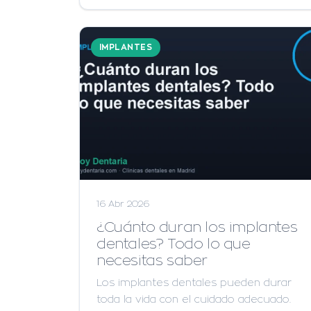
IMPLANTES
16 Abr 2026
¿Cuánto duran los implantes
dentales? Todo lo que
necesitas saber
Los implantes dentales pueden durar
toda la vida con el cuidado adecuado.