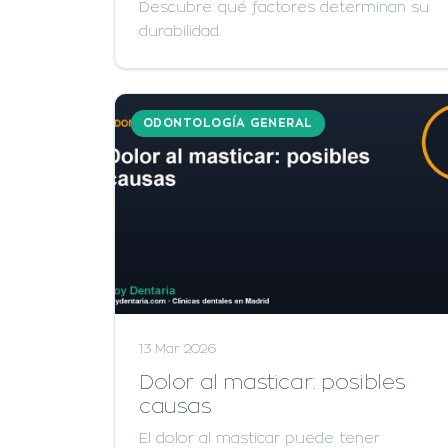
Descubre qué factores determinan su
durabilidad.
ODONTOLOGÍA GENERAL
13 Mar 2026
Dolor al masticar: posibles
causas
El dolor al masticar puede tener