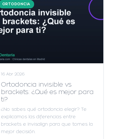
ORTODONCIA
16 Abr 2026
Ortodoncia invisible vs
brackets: ¿Qué es mejor para
ti?
¿No sabes qué ortodoncia elegir? Te
explicamos las diferencias entre
brackets e Invisalign para que tomes la
mejor decisión.