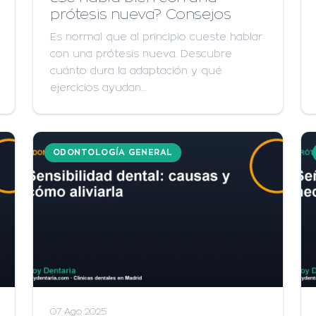
prótesis nueva? Consejos
Es normal que al principio cueste hablar
con una prótesis nueva. Descubre
cuánto dura la adaptación y qué
ejercicios ayudan…
ODONTOLOGÍA GENERAL
07 Ago 2025