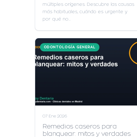
múltiples orígenes. Descubre las causas
más habituales, cuándo es urgente y
por qué no…
ODONTOLOGÍA GENERAL
07 Ene 2026
Remedios caseros para
blanquear: mitos y verdades