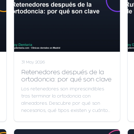
31 May 2026
Retenedores después de la
ortodoncia: por qué son clave
Los retenedores son imprescindibles
tras terminar la ortodoncia con
alineadores. Descubre por qué son
necesarios, qué tipos existen y cuánto…