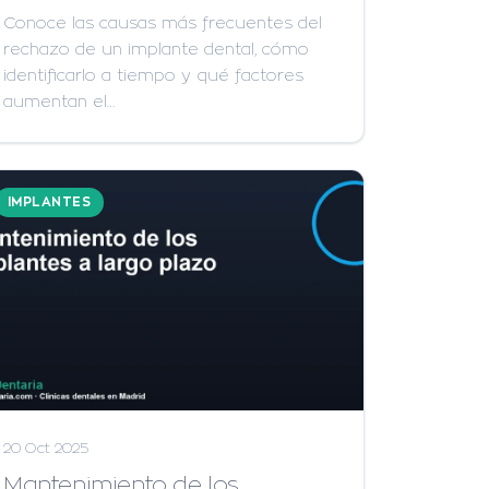
Conoce las causas más frecuentes del
rechazo de un implante dental, cómo
identificarlo a tiempo y qué factores
aumentan el…
IMPLANTES
20 Oct 2025
Mantenimiento de los