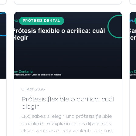
PRÓTESIS DENTAL
01 Abr 2026
Prótesis flexible o acrílica: cuál
elegir
¿No sabes si elegir una prótesis flexible
o acrílica? Te explicamos las diferencias
clave, ventajas e inconvenientes de cada