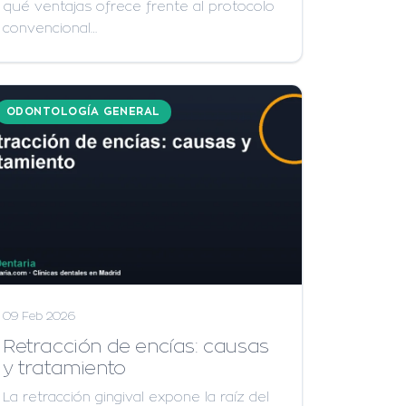
qué ventajas ofrece frente al protocolo
convencional…
ODONTOLOGÍA GENERAL
09 Feb 2026
Retracción de encías: causas
y tratamiento
La retracción gingival expone la raíz del