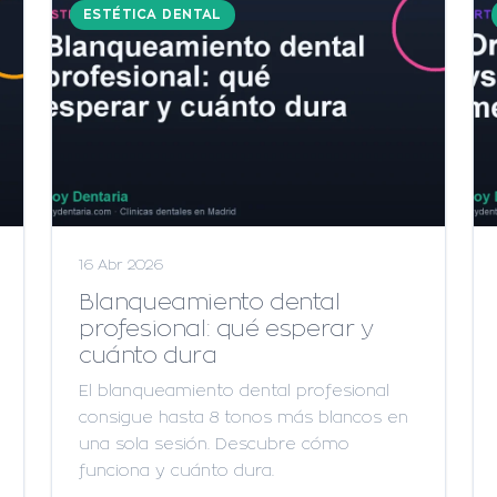
ESTÉTICA DENTAL
16 Abr 2026
Blanqueamiento dental
profesional: qué esperar y
cuánto dura
El blanqueamiento dental profesional
consigue hasta 8 tonos más blancos en
una sola sesión. Descubre cómo
funciona y cuánto dura.