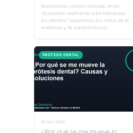
Bicarbonato, carbón activado, limón...
¿funcionan realmente para blanquear
los dientes? Separamos los mitos de la
evidencia y te explicamos los…
PRÓTESIS DENTAL
22 Nov 2025
¿Por qué se me mueve la