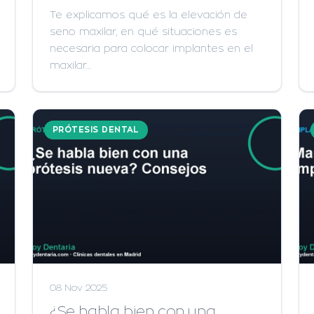
Te explicamos qué es la elevación de
seno maxilar, en qué situaciones es
necesaria para colocar implantes en el
maxilar…
PRÓTESIS DENTAL
08 Nov 2025
¿Se habla bien con una