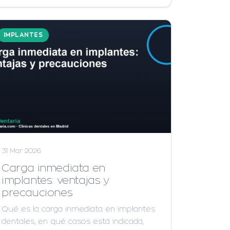
IMPLANTES
31 Mar 2026
Carga inmediata en
implantes: ventajas y
precauciones
Qué es la carga inmediata en implantes
dentales, en qué casos está indicada,