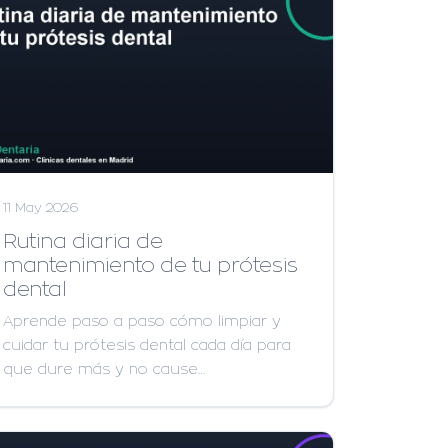
11 May 2026
Rutina diaria de
mantenimiento de tu prótesis
dental
Aprende paso a paso cómo limpiar y
cuidar tu prótesis dental cada día para
que dure más y no cause…