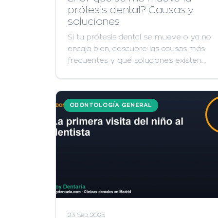
prótesis dental? Causas y
soluciones
Si tu prótesis dental se mueve o ya no
encaja bien, descubre las causas más
frecuentes y qué soluciones existen.…
ODONTOLOGÍA GENERAL
23 Sep 2025