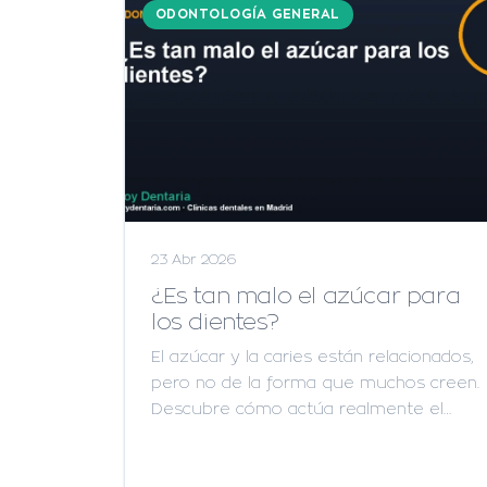
ODONTOLOGÍA GENERAL
23 Abr 2026
¿Es tan malo el azúcar para
los dientes?
El azúcar y la caries están relacionados,
pero no de la forma que muchos creen.
Descubre cómo actúa realmente el…