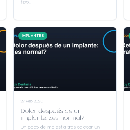
tipo…
IMPLANTES
27 Feb 2026
Dolor después de un
implante: ¿es normal?
Un poco de molestia tras colocar un