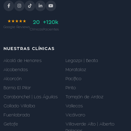
★★★★★
20
+120k
Google Reviews
Clínicas
Pacientes
NUESTRAS CLÍNICAS
Alcalá de Henares
Legazpi | Beata
Alcobendas
Moratalaz
Alcorcón
Pacífico
Barrio El Pilar
Pinto
Carabanchel | Las Águilas
Torrejón de Ardoz
Collado Villalba
Vallecas
Fuenlabrada
Vicálvaro
Getafe
Villaverde Alto | Alberto
Palacios