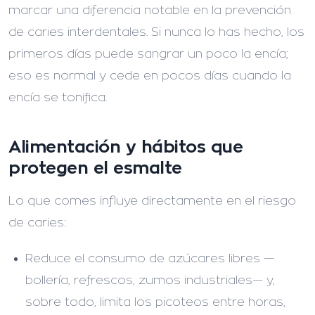
marcar una diferencia notable en la prevención
de caries interdentales. Si nunca lo has hecho, los
primeros días puede sangrar un poco la encía;
eso es normal y cede en pocos días cuando la
encía se tonifica.
Alimentación y hábitos que
protegen el esmalte
Lo que comes influye directamente en el riesgo
de caries:
Reduce el consumo de azúcares libres —
bollería, refrescos, zumos industriales— y,
sobre todo, limita los picoteos entre horas,