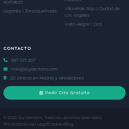
Hortaleza
Villaverde Bajo | Ciudad de
Leganés | Zarzaquemada
Los Ángeles
Vista Alegre | Oca
CONTACTO
687 015 207
hola@soydentaria.com
20 clínicas en Madrid y alrededores
Pedir Cita Gratuita
© 2026 Soy Dentaria. Todos los derechos reservados.
Privacidad
Aviso Legal
Cookies
Blog