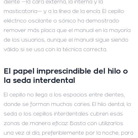
diente —la cara externa, la interna y la
masticatoria— y a la línea de la encía. El cepillo
eléctrico oscilante o sónico ha demostrado
remover más placa que el manual en la mayoría
de los usuarios, aunque el manual sigue siendo
válido si se usa con la técnica correcta.
El papel imprescindible del hilo o
la seda interdental
El cepillo no llega a los espacios entre dientes,
donde se forman muchas caries. El hilo dental, la
seda o los cepillos interdentales cubren esas
zonas de manera eficaz. Basta con utilizarlos
una vez al día, preferiblemente por la noche, para