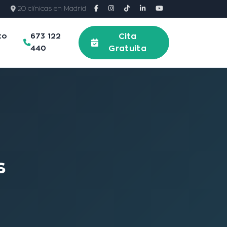
20 clínicas en Madrid
to
673 122
Cita
440
Gratuita
s