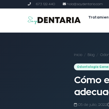
673 122 440
hola@soydentaria.com
Tratamien
Inicio
Blog
Odon
Odontología Gene
Cómo el
adecua
05 de julio, 2022