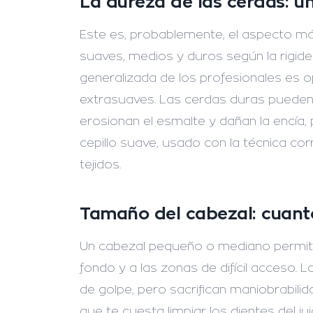
La dureza de las cerdas: un
Este es, probablemente, el aspecto más
suaves, medios y duros según la rigid
generalizada de los profesionales es 
extrasuaves
. Las cerdas duras pueden
erosionan el esmalte y dañan la encía, 
cepillo suave, usado con la técnica corre
tejidos.
Tamaño del cabezal: cuan
Un cabezal pequeño o mediano permite 
fondo y a las zonas de difícil acceso.
de golpe, pero sacrifican maniobrabili
que te cuesta limpiar los dientes del j