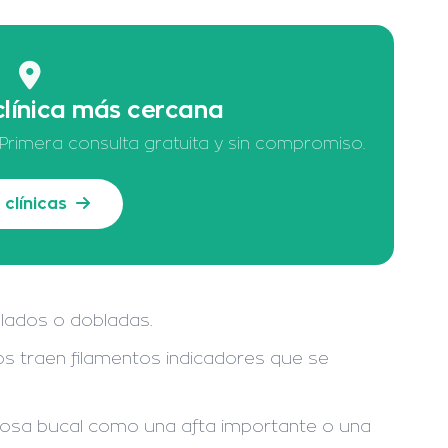
clínica más cercana
 Primera consulta gratuita y sin compromiso.
 clínicas
 lados o dobladas.
os traen filamentos indicadores que se
osa bucal como una afta importante o una