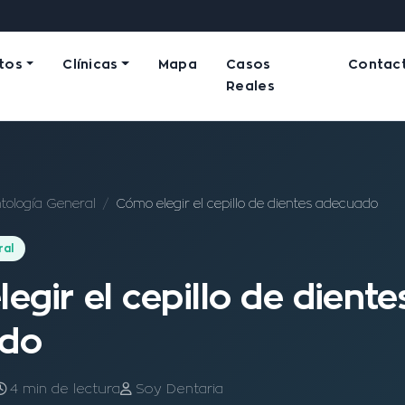
tos
Clínicas
Mapa
Casos
Contac
Reales
tología General
Cómo elegir el cepillo de dientes adecuado
ral
egir el cepillo de diente
do
4 min de lectura
Soy Dentaria