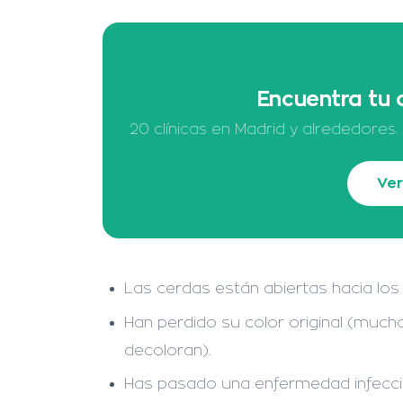
Encuentra tu 
20 clínicas en Madrid y alrededores.
Ver
Las cerdas están abiertas hacia los
Han perdido su color original (much
decoloran).
Has pasado una enfermedad infecci