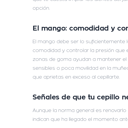
opción.
El mango: comodidad y con
El mango debe ser lo suficientemente 
comodidad y controlar la presión que 
zonas de goma ayudan a mantener el ag
sensibles o poca movilidad en la muñe
que aprietas en exceso al cepillarte.
Señales de que tu cepillo 
Aunque la norma general es renovarlo 
indican que ha llegado el momento ant