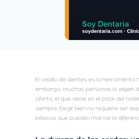
El cepillo de dientes es la herramienta 
embargo, muchas personas lo eligen de
oferta, el que viene en el pack del ho
siempre. Elegir bien no requiere ser ex
básicos que pueden marcar la diferencia