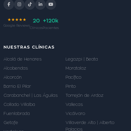
★★★★★
20
+120k
Google Reviews
Clínicas
Pacientes
NUESTRAS CLÍNICAS
Alcalá de Henares
Legazpi | Beata
Alcobendas
Moratalaz
Alcorcón
Pacífico
Barrio El Pilar
Pinto
Carabanchel | Las Águilas
Torrejón de Ardoz
Collado Villalba
Vallecas
Fuenlabrada
Vicálvaro
Getafe
Villaverde Alto | Alberto
Palacios