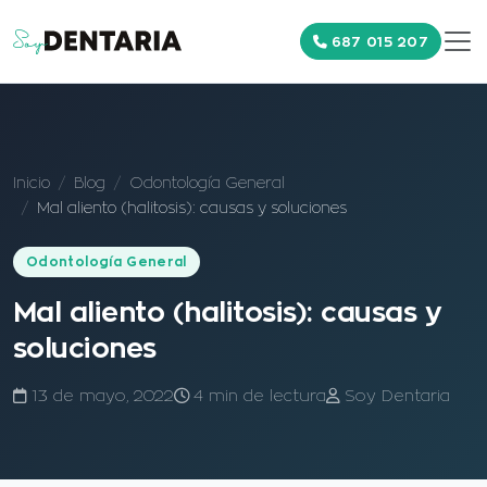
687 015 207
Inicio
Blog
Odontología General
Mal aliento (halitosis): causas y soluciones
Odontología General
Mal aliento (halitosis): causas y
soluciones
13 de mayo, 2022
4 min de lectura
Soy Dentaria