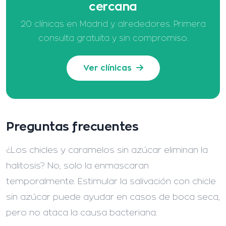
cercana
20 clínicas en Madrid y alrededores. Primera
consulta gratuita y sin compromiso.
Ver clínicas
Preguntas frecuentes
¿Los chicles y caramelos sin azúcar eliminan la
halitosis?
No, solo la enmascaran
temporalmente. Estimular la salivación con chicle
sin azúcar puede ayudar en casos de boca seca,
pero no ataca la causa bacteriana.