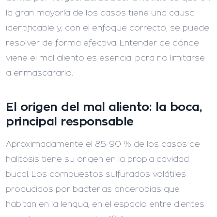
la gran mayoría de los casos tiene una causa
identificable y, con el enfoque correcto, se puede
resolver de forma efectiva. Entender de dónde
viene el mal aliento es esencial para no limitarse
a enmascararlo.
El origen del mal aliento: la boca,
principal responsable
Aproximadamente el 85-90 % de los casos de
halitosis tiene su origen en la propia cavidad
bucal. Los compuestos sulfurados volátiles
producidos por bacterias anaerobias que
habitan en la lengua, en el espacio entre dientes