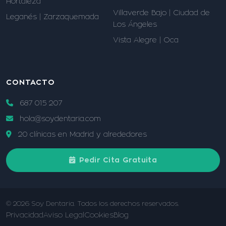
Hortaleza
Villaverde Bajo | Ciudad de
Leganés | Zarzaquemada
Los Ángeles
Vista Alegre | Oca
CONTACTO
687 015 207
hola@soydentaria.com
20 clínicas en Madrid y alrededores
Pedir Cita Gratuita
© 2026 Soy Dentaria. Todos los derechos reservados.
Privacidad
Aviso Legal
Cookies
Blog