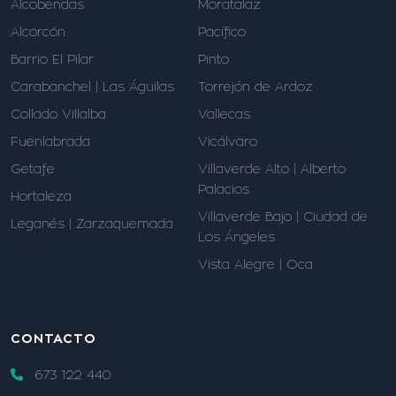
Alcobendas
Moratalaz
Alcorcón
Pacífico
Barrio El Pilar
Pinto
Carabanchel | Las Águilas
Torrejón de Ardoz
Collado Villalba
Vallecas
Fuenlabrada
Vicálvaro
Getafe
Villaverde Alto | Alberto
Palacios
Hortaleza
Villaverde Bajo | Ciudad de
Leganés | Zarzaquemada
Los Ángeles
Vista Alegre | Oca
CONTACTO
673 122 440