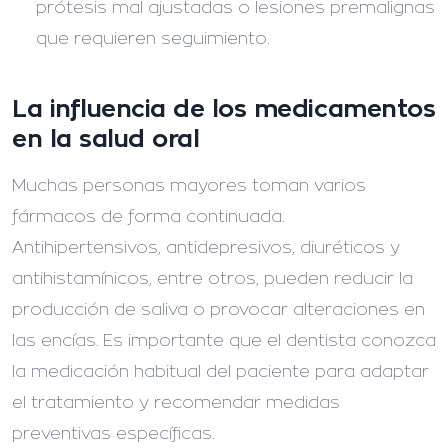
prótesis mal ajustadas o lesiones premalignas
que requieren seguimiento.
La influencia de los medicamentos
en la salud oral
Muchas personas mayores toman varios
fármacos de forma continuada.
Antihipertensivos, antidepresivos, diuréticos y
antihistamínicos, entre otros, pueden reducir la
producción de saliva o provocar alteraciones en
las encías. Es importante que el dentista conozca
la medicación habitual del paciente para adaptar
el tratamiento y recomendar medidas
preventivas específicas.