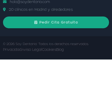
hola@soydentaria.com
20 clínicas en Madrid y alrededores
Pedir Cita Gratuita
© 2026 Soy Dentaria. Todos los derechos reservados.
Privacidad
Aviso Legal
Cookies
Blog