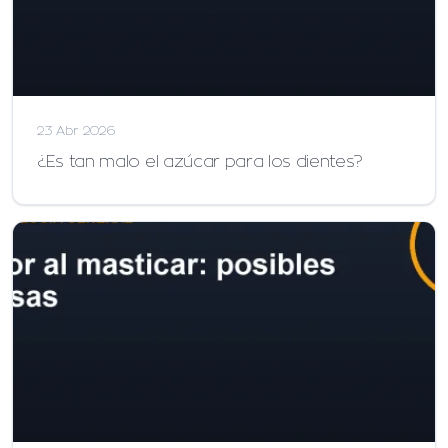
23 Abr 2026
¿Es tan malo el azúcar para los dientes?