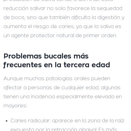
reducción salivar no solo favorece la sequedad
de boca, sino que también dificulta la digestión y
aumenta el riesgo de caries, ya que la saliva es
un agente protector natural de primer orden.
Problemas bucales más
frecuentes en la tercera edad
Aunque muchas patologías orales pueden
afectar a personas de cualquier edad, algunas
tienen una incidencia especialmente elevada en
mayores:
Caries radicular:
aparece en la zona de la raíz
expuesta por la retracción gingival. Es más