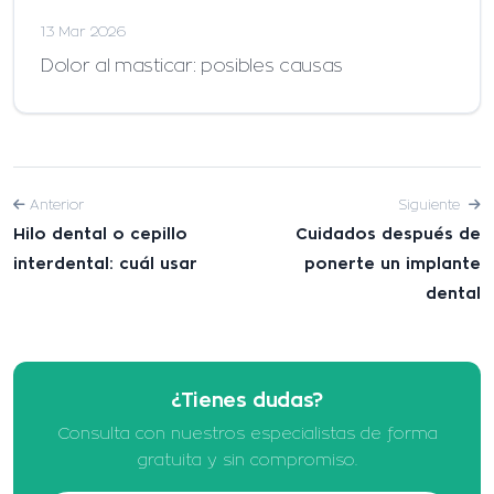
13 Mar 2026
Dolor al masticar: posibles causas
Anterior
Siguiente
Hilo dental o cepillo
Cuidados después de
interdental: cuál usar
ponerte un implante
dental
¿Tienes dudas?
Consulta con nuestros especialistas de forma
gratuita y sin compromiso.