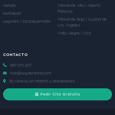
Getafe
Villaverde Alto | Alberto
Palacios
Hortaleza
Villaverde Bajo | Ciudad de
Leganés | Zarzaquemada
Los Ángeles
Vista Alegre | Oca
CONTACTO
687 015 207
hola@soydentaria.com
20 clínicas en Madrid y alrededores
Pedir Cita Gratuita