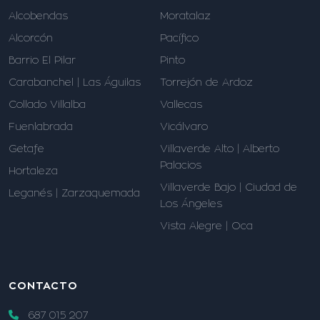
Alcobendas
Moratalaz
Alcorcón
Pacífico
Barrio El Pilar
Pinto
Carabanchel | Las Águilas
Torrejón de Ardoz
Collado Villalba
Vallecas
Fuenlabrada
Vicálvaro
Getafe
Villaverde Alto | Alberto
Palacios
Hortaleza
Villaverde Bajo | Ciudad de
Leganés | Zarzaquemada
Los Ángeles
Vista Alegre | Oca
CONTACTO
687 015 207