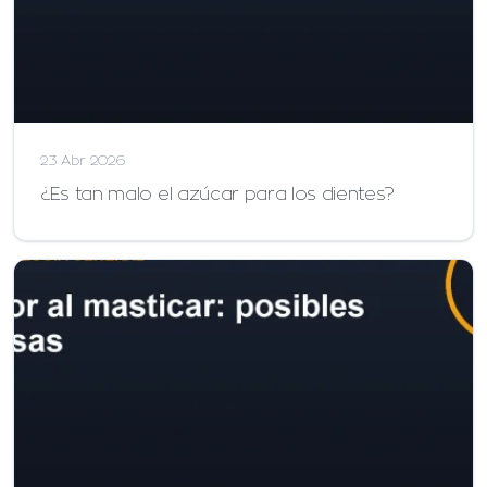
23 Abr 2026
¿Es tan malo el azúcar para los dientes?