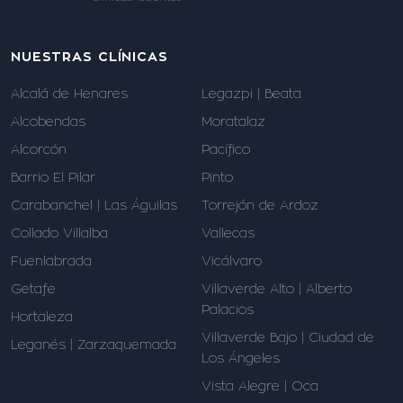
NUESTRAS CLÍNICAS
Alcalá de Henares
Legazpi | Beata
Alcobendas
Moratalaz
Alcorcón
Pacífico
Barrio El Pilar
Pinto
Carabanchel | Las Águilas
Torrejón de Ardoz
Collado Villalba
Vallecas
Fuenlabrada
Vicálvaro
Getafe
Villaverde Alto | Alberto
Palacios
Hortaleza
Villaverde Bajo | Ciudad de
Leganés | Zarzaquemada
Los Ángeles
Vista Alegre | Oca