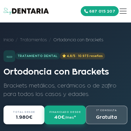
687 015 207
Inicio
Tratamientos
Ortodoncia con Brackets
TRATAMIENTO DENTAL
4,8/5 · 10.973 reseñas
Ortodoncia con Brackets
Brackets metálicos, cerámicos o de zafiro
para todos los casos y edades.
1ª CONSULTA
TOTAL DESDE
FINANCIADO DESDE
Gratuita
1.980€
40€
*
/mes