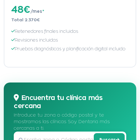
48€
/mes
*
Total 2.370€
Retenedores finales incluidos
Revisiones incluidas
Pruebas diagnósticas y planificación digital incluido
Encuentra tu clínica más
cercana
Introduce tu zona o código postal y te
mostramos las clínicas Soy Dentaria más
cercanas a ti.
Buscar