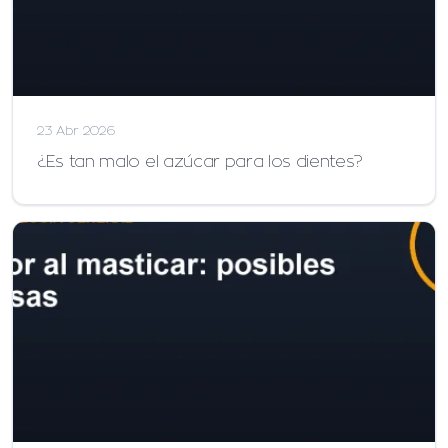
23 Abr 2026
¿Es tan malo el azúcar para los dientes?