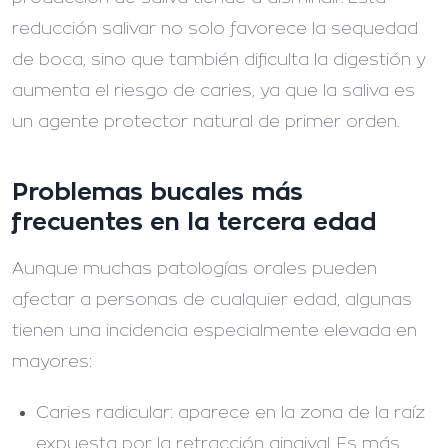
reducción salivar no solo favorece la sequedad
de boca, sino que también dificulta la digestión y
aumenta el riesgo de caries, ya que la saliva es
un agente protector natural de primer orden.
Problemas bucales más
frecuentes en la tercera edad
Aunque muchas patologías orales pueden
afectar a personas de cualquier edad, algunas
tienen una incidencia especialmente elevada en
mayores:
Caries radicular:
aparece en la zona de la raíz
expuesta por la retracción gingival. Es más