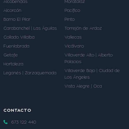
Alcobendas
Moratalaz
Alcorcón
Pacífico
Barrio El Pilar
Pinto
Carabanchel | Las Águilas
Torrejón de Ardoz
Collado Villalba
Vallecas
Fuenlabrada
Vicálvaro
Getafe
Villaverde Alto | Alberto
Palacios
Hortaleza
Villaverde Bajo | Ciudad de
Leganés | Zarzaquemada
Los Ángeles
Vista Alegre | Oca
CONTACTO
673 122 440