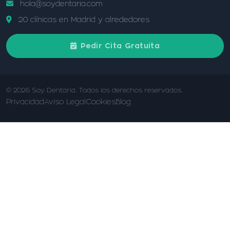
hola@soydentaria.com
20 clínicas en Madrid y alrededores
Pedir Cita Gratuita
© 2026 Soy Dentaria. Todos los derechos reservados.
Privacidad
Aviso Legal
Cookies
Blog