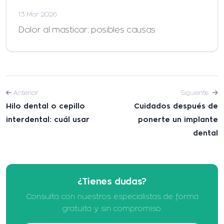
13 Mar 2026
Dolor al masticar: posibles causas
Anterior
Siguiente
Hilo dental o cepillo
Cuidados después de
interdental: cuál usar
ponerte un implante
dental
¿Tienes dudas?
Consulta con nuestros especialistas de forma
gratuita y sin compromiso.