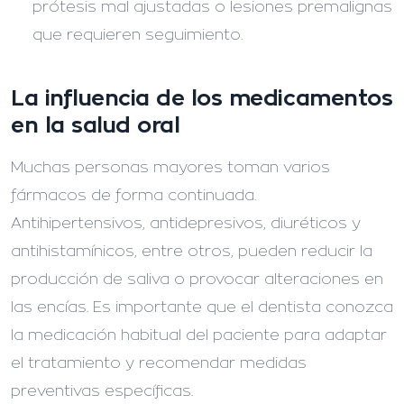
prótesis mal ajustadas o lesiones premalignas
que requieren seguimiento.
La influencia de los medicamentos
en la salud oral
Muchas personas mayores toman varios
fármacos de forma continuada.
Antihipertensivos, antidepresivos, diuréticos y
antihistamínicos, entre otros, pueden reducir la
producción de saliva o provocar alteraciones en
las encías. Es importante que el dentista conozca
la medicación habitual del paciente para adaptar
el tratamiento y recomendar medidas
preventivas específicas.